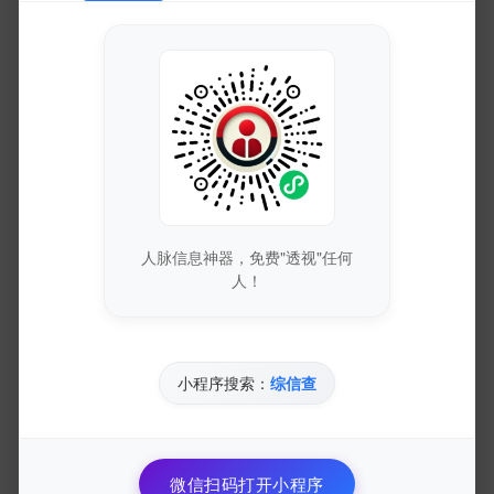
发布使用指南和常见问题解答，让用户了解如何使用支付宝进
行婚姻信息查询。同时，可以通过客服热线、在线客服等方
式，提供即时帮助，提升用户体验。
4.
合作推广
与各类婚介公司、婚庆公司等进行合作推广，增强双方的互惠
互利。通过他们的引导，用户在考虑婚姻问题时，就能想起去
支付宝查询其婚姻状况，从而引导更多用户使用这一功能。
5.
优惠活动
人脉信息神器，免费"透视"任何
可以设计一些优惠活动，比如邀请新用户注册支付宝并进行婚
人！
姻信息查询可获得一定的红包奖励。这能激励用户尝试这项服
务，同时也能吸引更多朋友前来注册。
6.
反馈与改进
小程序搜索：
综信查
重视用户的反馈与建议，通过定期的用户满意度调查，了解用
户在使用过程中的痛点，及时进行系统优化，以提供更好的服
务体验。
微信扫码打开小程序