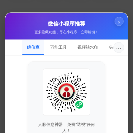
摘要描述
×
微信小程序推荐
百度智能云-云智一体深入产业在当前市场竞争中具有一定的优势和地
更多隐藏功能，尽在小程序，立即解锁！
位。
作为一家拥有技术实力和资源优势的云计算公司，百度智能云致力于
···
综信查
万能工具
视频祛水印
头像圈
为客户提供高效、稳定、安全的云计算服务，助力企业实现数字化转
型和智能化升级。
目前，百度智能云-云智一体深入产业已经在各行各业中都有了一定的
应用和影响。
通过与各行业的合作伙伴共同开展项目，百度智能云搭建了一整套智
能化解决方案，包括智能数据分析、大数据处理、智能推荐等功能，
为客户提供了更加全面的服务。
然而，随着行业的快速发展和变化，百度智能云也面临着一些风险。
首先，市场竞争激烈，竞争对手众多，如阿里云、腾讯云等，百度智
能云需要不断提升自身的技术实力和服务水平，以保持竞争力。
人脉信息神器，免费"透视"任何
其次，数据安全问题日益凸显，客户对数据隐私和安全性的要求也越
人！
来越高，百度智能云需要加强数据安全管理，确保客户数据的安全。