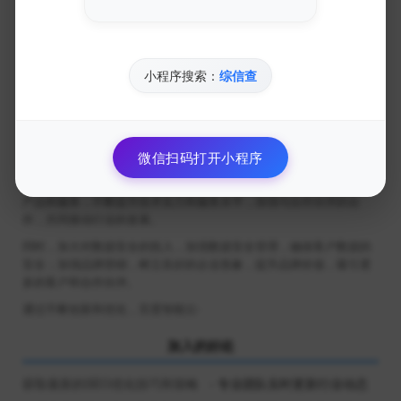
百度智能云-云智一体深入产业的服务宗旨是“让客户更加便捷、高效地
实现数字化转型”。
为了实现这一宗旨，百度智能云提供了多种服务模式和售后服务。
小程序搜索：
综信查
首先，百度智能云可以根据客户的需求制定个性化的云计算解决方
案，全方位满足客户的需求。
其次，百度智能云拥有专业的技术团队和优质的客户服务，及时为客
户提供支持和解决方案，确保客户的服务体验。
微信扫码打开小程序
建议百度智能云-云智一体深入产业在未来的发展中，可以进一步优化
产品和服务，不断提升技术实力和服务水平，加强与合作伙伴的合
作，共同推动行业的发展。
同时，加大对数据安全的投入，加强数据安全管理，确保客户数据的
安全；加强品牌营销，树立良好的企业形象，提升品牌价值，吸引更
多的客户和合作伙伴。
通过不断创新和优化，百度智能云-
加入的好处
获取最新的SEO优化技巧和策略
- 专业团队实时更新行业动态